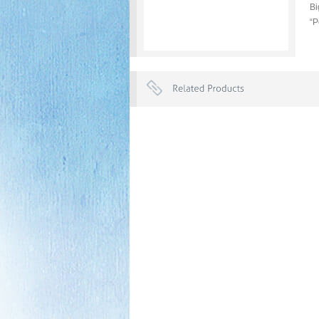
Bi
“P