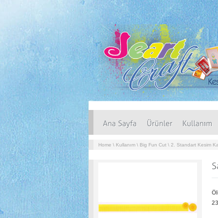
Home
\
Kullanım
\
Big Fun Cut
\
2. Standart Kesim Kal
Öl
2