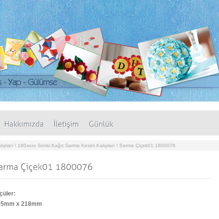
ıpları
\
180xxxx Serisi Kağıt Sarma Kesim Kalıpları
\
Sarma Çiçek01 1800076
çüler:
35mm x 218mm