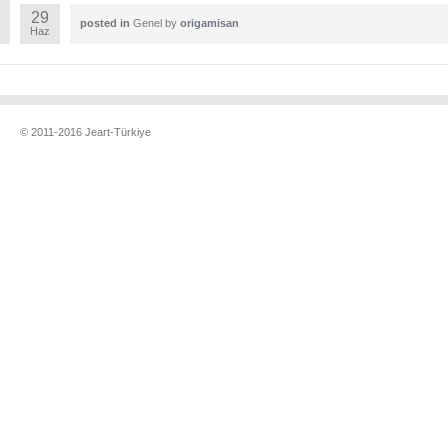
29
posted in
Genel
by
origamisan
Haz
© 2011-2016 Jeart-Türkiye