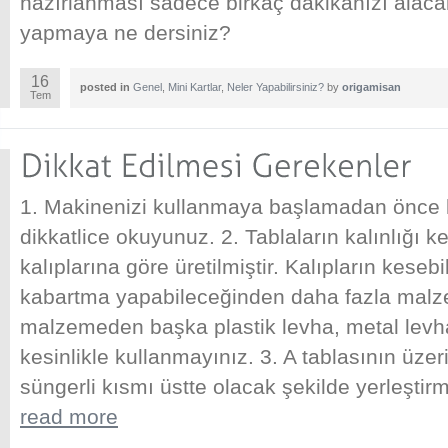
hazırlanması sadece birkaç dakikanızı alacak
yapmaya ne dersiniz?
16
posted in
Genel
,
Mini Kartlar
,
Neler Yapabilirsiniz?
by
origamisan
Tem
1. Makinenizi kullanmaya başlamadan önce 
dikkatlice okuyunuz. 2. Tablaların kalınlığı 
kalıplarına göre üretilmiştir. Kalıpların kese
kabartma yapabileceğinden daha fazla malze
malzemeden başka plastik levha, metal levh
kesinlikle kullanmayınız. 3. A tablasının üzer
süngerli kısmı üstte olacak şekilde yerleştirm
read more