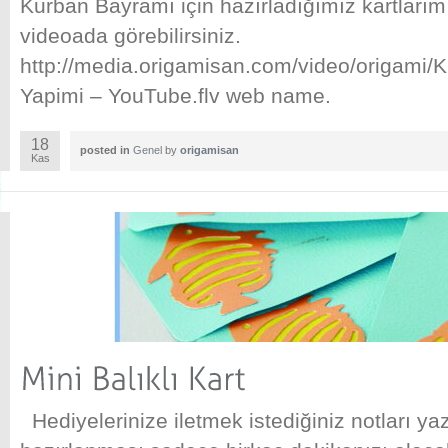
Kurban Bayramı için hazırladığımız kartlarım
videoada görebilirsiniz.
http://media.origamisan.com/video/origami/K
Yapimi – YouTube.flv web name.
18
posted in
Genel
by
origamisan
Kas
Hediyelerinize iletmek istediğiniz notları ya